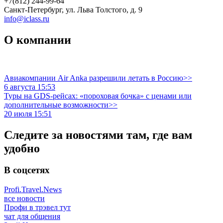
+7(812) 244-99-64
Санкт-Петербург, ул. Льва Толстого, д. 9
info@iclass.ru
О компании
Авиакомпании Air Anka разрешили летать в Россию>>
6 августа 15:53
Туры на GDS-рейсах: «пороховая бочка» с ценами или
дополнительные возможности>>
20 июля 15:51
Следите за новостями там, где вам
удобно
В соцсетях
Profi.Travel.News
все новости
Профи в трэвел тут
чат для общения