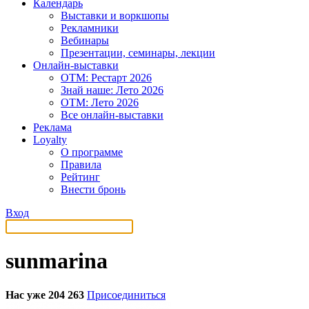
Календарь
Выставки и воркшопы
Рекламники
Вебинары
Презентации, семинары, лекции
Онлайн-выставки
OTM: Рестарт 2026
Знай наше: Лето 2026
OTM: Лето 2026
Все онлайн-выставки
Реклама
Loyalty
О программе
Правила
Рейтинг
Внести бронь
Вход
sunmarina
Нас уже 204 263
Присоединиться