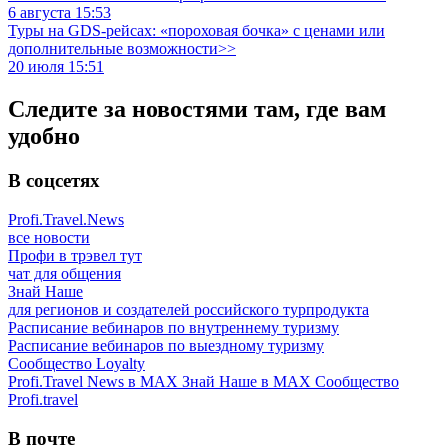
6 августа 15:53
Туры на GDS-рейсах: «пороховая бочка» с ценами или
дополнительные возможности>>
20 июля 15:51
Следите за новостями там, где вам
удобно
В соцсетях
Profi.Travel.News
все новости
Профи в трэвел тут
чат для общения
Знай Наше
для регионов и создателей российского турпродукта
Расписание вебинаров по внутреннему туризму
Расписание вебинаров по выездному туризму
Сообщество Loyalty
Profi.Travel News в MAX
Знай Наше в MAX
Сообщество
Profi.travel
В почте