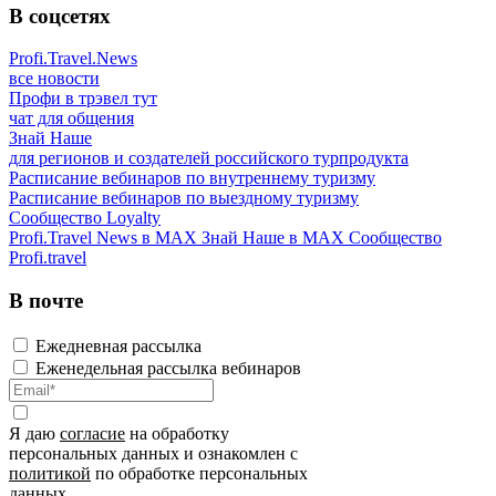
В соцсетях
Profi.Travel.News
все новости
Профи в трэвел тут
чат для общения
Знай Наше
для регионов и создателей российского турпродукта
Расписание вебинаров по внутреннему туризму
Расписание вебинаров по выездному туризму
Сообщество Loyalty
Profi.Travel News в MAX
Знай Наше в MAX
Сообщество
Profi.travel
В почте
Ежедневная рассылка
Еженедельная рассылка вебинаров
Я даю
согласие
на обработку
персональных данных и ознакомлен с
политикой
по обработке персональных
данных