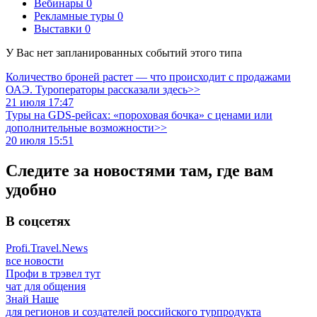
Вебинары
0
Рекламные туры
0
Выставки
0
У Вас нет запланированных событий этого типа
Количество броней растет — что происходит с продажами
ОАЭ. Туроператоры рассказали здесь>>
21 июля 17:47
Туры на GDS-рейсах: «пороховая бочка» с ценами или
дополнительные возможности>>
20 июля 15:51
Следите за новостями там, где вам
удобно
В соцсетях
Profi.Travel.News
все новости
Профи в трэвел тут
чат для общения
Знай Наше
для регионов и создателей российского турпродукта