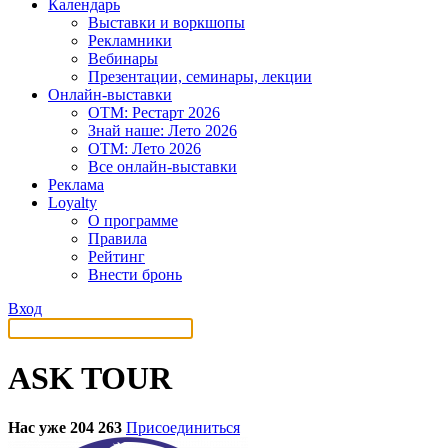
Календарь
Выставки и воркшопы
Рекламники
Вебинары
Презентации, семинары, лекции
Онлайн-выставки
OTM: Рестарт 2026
Знай наше: Лето 2026
OTM: Лето 2026
Все онлайн-выставки
Реклама
Loyalty
О программе
Правила
Рейтинг
Внести бронь
Вход
ASK TOUR
Нас уже 204 263
Присоединиться