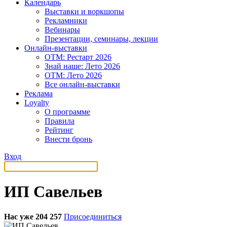
Календарь
Выставки и воркшопы
Рекламники
Вебинары
Презентации, семинары, лекции
Онлайн-выставки
OTM: Рестарт 2026
Знай наше: Лето 2026
OTM: Лето 2026
Все онлайн-выставки
Реклама
Loyalty
О программе
Правила
Рейтинг
Внести бронь
Вход
ИП Савельев
Нас уже 204 257
Присоединиться