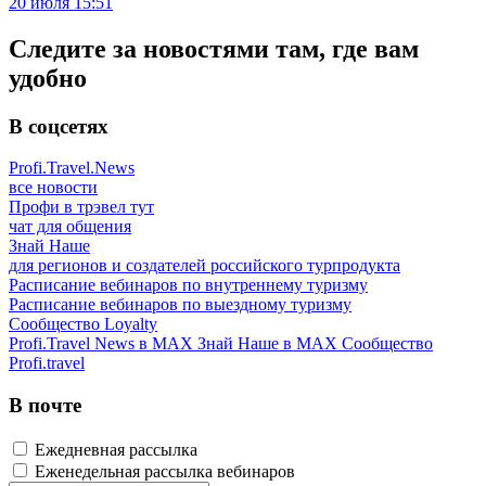
20 июля 15:51
Следите за новостями там, где вам
удобно
В соцсетях
Profi.Travel.News
все новости
Профи в трэвел тут
чат для общения
Знай Наше
для регионов и создателей российского турпродукта
Расписание вебинаров по внутреннему туризму
Расписание вебинаров по выездному туризму
Сообщество Loyalty
Profi.Travel News в MAX
Знай Наше в MAX
Сообщество
Profi.travel
В почте
Ежедневная рассылка
Еженедельная рассылка вебинаров