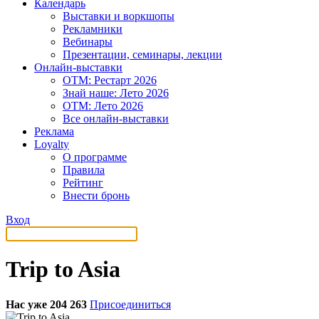
Календарь
Выставки и воркшопы
Рекламники
Вебинары
Презентации, семинары, лекции
Онлайн-выставки
OTM: Рестарт 2026
Знай наше: Лето 2026
OTM: Лето 2026
Все онлайн-выставки
Реклама
Loyalty
О программе
Правила
Рейтинг
Внести бронь
Вход
Trip to Asia
Нас уже 204 263
Присоединиться