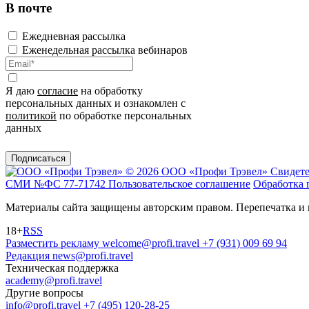
В почте
Ежедневная рассылка
Еженедельная рассылка вебинаров
Я даю
согласие
на обработку
персональных данных и ознакомлен с
политикой
по обработке персональных
данных
Подписаться
© 2026 ООО «Профи Трэвeл»
Свидете
СМИ №ФС 77-71742
Пользовательское соглашение
Обработка 
Материалы сайта защищены авторским правом. Перепечатка и 
18+
RSS
Разместить рекламу
welcome@profi.travel
+7 (931) 009 69 94
Редакция
news@profi.travel
Техническая поддержка
academy@profi.travel
Другие вопросы
info@profi.travel
+7 (495) 120-28-25