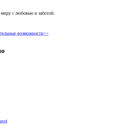
у миру с любовью и заботой.
ительные возможности>>
но
avel