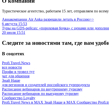
О компании
Туристическое агентство, работаем 15 лет, отправляем по всем
Авиакомпании Air Anka разрешили летать в Россию>>
6 августа 15:53
Туры на GDS-рейсах: «пороховая бочка» с ценами или дополн
20 июля 15:51
Следите за новостями там, где вам удоб
В соцсетях
Profi.Travel.News
все новости
Профи в трэвел тут
чат для общения
Знай Наше
для регионов и создателей российского турпродукта
Расписание вебинаров по внутреннему туризму
Расписание вебинаров по выездному туризму
Сообщество Loyalty
Profi.Travel News в MAX
Знай Наше в MAX
Сообщество Profi.tr