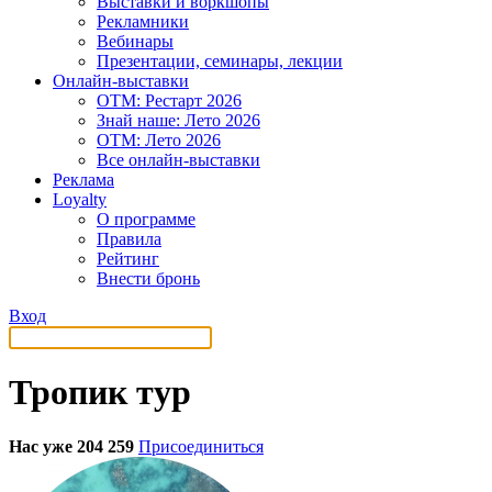
Выставки и воркшопы
Рекламники
Вебинары
Презентации, семинары, лекции
Онлайн-выставки
OTM: Рестарт 2026
Знай наше: Лето 2026
OTM: Лето 2026
Все онлайн-выставки
Реклама
Loyalty
О программе
Правила
Рейтинг
Внести бронь
Вход
Тропик тур
Нас уже 204 259
Присоединиться