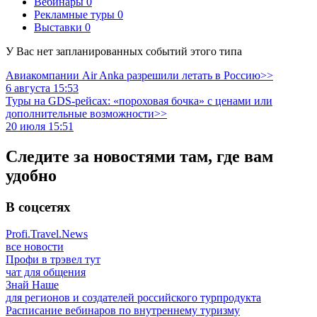
Вебинары
0
Рекламные туры
0
Выставки
0
У Вас нет запланированных событий этого типа
Авиакомпании Air Anka разрешили летать в Россию>>
6 августа 15:53
Туры на GDS-рейсах: «пороховая бочка» с ценами или
дополнительные возможности>>
20 июля 15:51
Следите за новостями там, где вам
удобно
В соцсетях
Profi.Travel.News
все новости
Профи в трэвел тут
чат для общения
Знай Наше
для регионов и создателей российского турпродукта
Расписание вебинаров по внутреннему туризму