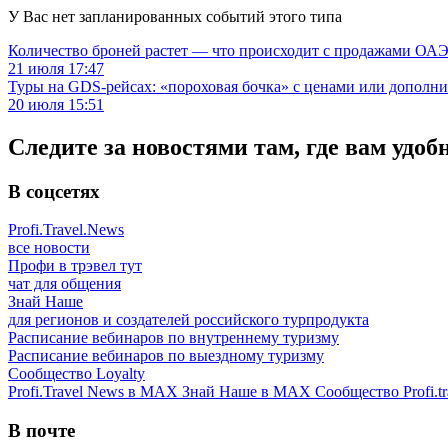
У Вас нет запланированных событий этого типа
Количество броней растет — что происходит с продажами ОАЭ.
21 июля 17:47
Туры на GDS-рейсах: «пороховая бочка» с ценами или дополн
20 июля 15:51
Следите за новостями там, где вам удоб
В соцсетях
Profi.Travel.News
все новости
Профи в трэвел тут
чат для общения
Знай Наше
для регионов и создателей российского турпродукта
Расписание вебинаров по внутреннему туризму
Расписание вебинаров по выездному туризму
Сообщество Loyalty
Profi.Travel News в MAX
Знай Наше в MAX
Сообщество Profi.tr
В почте