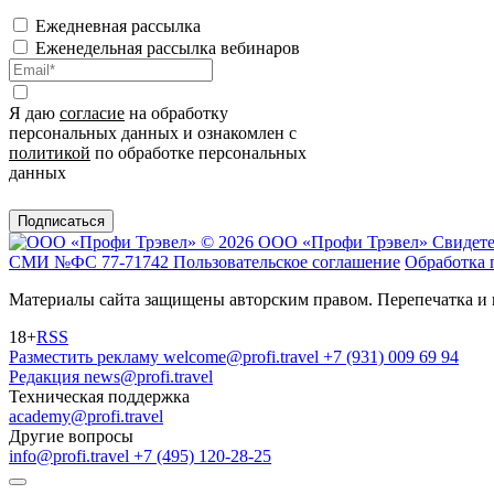
Ежедневная рассылка
Еженедельная рассылка вебинаров
Я даю
согласие
на обработку
персональных данных и ознакомлен с
политикой
по обработке персональных
данных
Подписаться
© 2026 ООО «Профи Трэвeл»
Свидете
СМИ №ФС 77-71742
Пользовательское соглашение
Обработка 
Материалы сайта защищены авторским правом. Перепечатка и 
18+
RSS
Разместить рекламу
welcome@profi.travel
+7 (931) 009 69 94
Редакция
news@profi.travel
Техническая поддержка
academy@profi.travel
Другие вопросы
info@profi.travel
+7 (495) 120-28-25