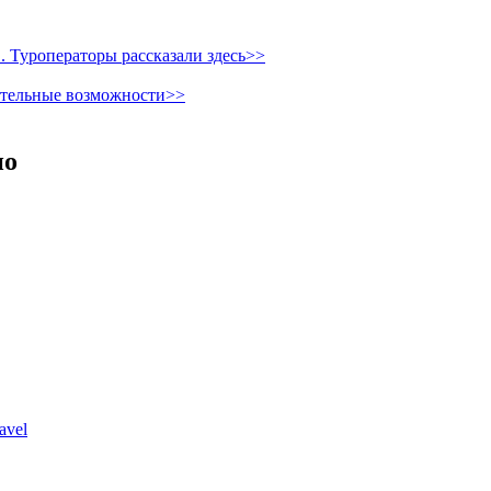
 Туроператоры рассказали здесь>>
ительные возможности>>
но
avel