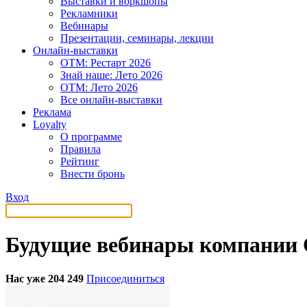
Выставки и воркшопы
Рекламники
Вебинары
Презентации, семинары, лекции
Онлайн-выставки
OTM: Рестарт 2026
Знай наше: Лето 2026
OTM: Лето 2026
Все онлайн-выставки
Реклама
Loyalty
О программе
Правила
Рейтинг
Внести бронь
Вход
Будущие вебинары компании
Нас уже 204 249
Присоединиться