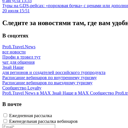
6 августа 15:53
Туры на GDS-рейсах: «пороховая бочка» с ценами или дополн
20 июля 15:51
Следите за новостями там, где вам удоб
В соцсетях
Profi.Travel.News
все новости
Профи в трэвел тут
чат для общения
Знай Наше
для регионов и создателей российского турпродукта
Расписание вебинаров по внутреннему туризму
Расписание вебинаров по выездному туризму
Сообщество Loyalty
Profi.Travel News в MAX
Знай Наше в MAX
Сообщество Profi.tr
В почте
Ежедневная рассылка
Еженедельная рассылка вебинаров