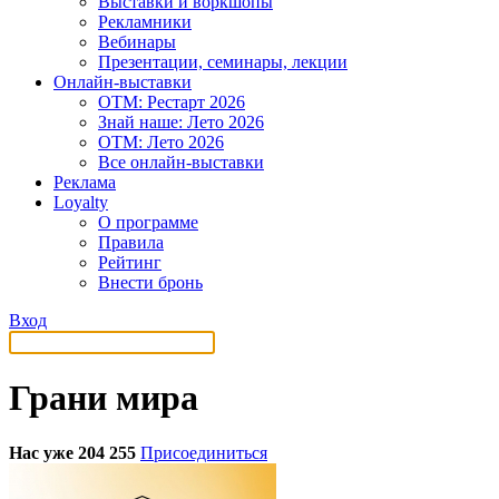
Выставки и воркшопы
Рекламники
Вебинары
Презентации, семинары, лекции
Онлайн-выставки
OTM: Рестарт 2026
Знай наше: Лето 2026
OTM: Лето 2026
Все онлайн-выставки
Реклама
Loyalty
О программе
Правила
Рейтинг
Внести бронь
Вход
Грани мира
Нас уже 204 255
Присоединиться