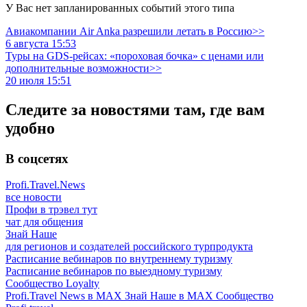
У Вас нет запланированных событий этого типа
Авиакомпании Air Anka разрешили летать в Россию>>
6 августа 15:53
Туры на GDS-рейсах: «пороховая бочка» с ценами или
дополнительные возможности>>
20 июля 15:51
Следите за новостями там, где вам
удобно
В соцсетях
Profi.Travel.News
все новости
Профи в трэвел тут
чат для общения
Знай Наше
для регионов и создателей российского турпродукта
Расписание вебинаров по внутреннему туризму
Расписание вебинаров по выездному туризму
Сообщество Loyalty
Profi.Travel News в MAX
Знай Наше в MAX
Сообщество