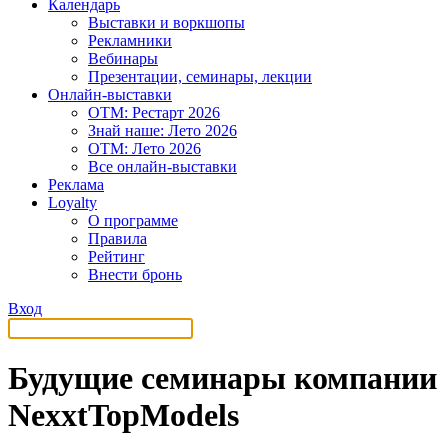
Календарь
Выставки и воркшопы
Рекламники
Вебинары
Презентации, семинары, лекции
Онлайн-выставки
OTM: Рестарт 2026
Знай наше: Лето 2026
OTM: Лето 2026
Все онлайн-выставки
Реклама
Loyalty
О программе
Правила
Рейтинг
Внести бронь
Вход
Будущие семинары компании
NexxtTopModels