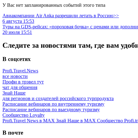
У Вас нет запланированных событий этого типа
Авиакомпании Air Anka разрешили летать в Россию>>
6 августа 15:53
Туры на GDS-рейсах: «пороховая бочка» с ценами или дополн
20 июля 15:51
Следите за новостями там, где вам удоб
В соцсетях
Profi.Travel.News
все новости
Профи в трэвел тут
чат для общения
Знай Наше
для регионов и создателей российского турпродукта
Расписание вебинаров по внутреннему туризму
Расписание вебинаров по выездному туризму
Сообщество Loyalty
Profi.Travel News в MAX
Знай Наше в MAX
Сообщество Profi.tr
В почте