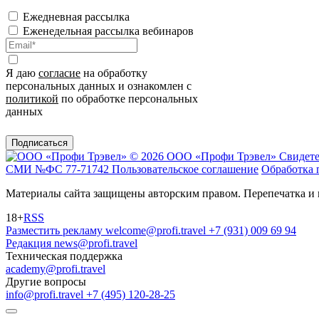
Ежедневная рассылка
Еженедельная рассылка вебинаров
Я даю
согласие
на обработку
персональных данных и ознакомлен с
политикой
по обработке персональных
данных
Подписаться
© 2026 ООО «Профи Трэвeл»
Свидете
СМИ №ФС 77-71742
Пользовательское соглашение
Обработка 
Материалы сайта защищены авторским правом. Перепечатка и 
18+
RSS
Разместить рекламу
welcome@profi.travel
+7 (931) 009 69 94
Редакция
news@profi.travel
Техническая поддержка
academy@profi.travel
Другие вопросы
info@profi.travel
+7 (495) 120-28-25