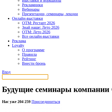
Выставки и воркшопы
Рекламники
Вебинары
Презентации, семинары, лекции
Онлайн-выставки
OTM: Рестарт 2026
Знай наше: Лето 2026
OTM: Лето 2026
Все онлайн-выставки
Реклама
Loyalty
О программе
Правила
Рейтинг
Внести бронь
Вход
Будущие семинары компании Се
Нас уже 204 259
Присоединиться