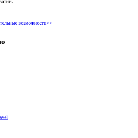
ватии.
ительные возможности>>
но
avel