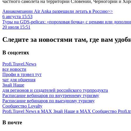
частного самолета на территории Словении, Черногории и Хор
Авиакомпании Air Anka разрешили летать в Россию>>
6 августа 15:53
Туры на GDS-рейсах: «пороховая бочка» с ценами или дополн
20 июля 15:51
Следите за новостями там, где вам удоб
В соцсетях
Profi.Travel.News
все новости
Профи в трэвел тут
чат для общения
Знай Наше
для регионов и создателей российского турпродукта
Расписание вебинаров по внутреннему туризму
Расписание вебинаров по выездному туризму
Сообщество Loyalty
Profi.Travel News в MAX
Знай Наше в MAX
Сообщество Profi.tr
В почте