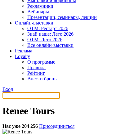
Выставки и воркшопы
Рекламники
Вебинары
Презентации, семинары, лекции
Онлайн-выставки
OTM: Рестарт 2026
Знай наше: Лето 2026
OTM: Лето 2026
Все онлайн-выставки
Реклама
Loyalty
О программе
Правила
Рейтинг
Внести бронь
Вход
Renee Tours
Нас уже 204 256
Присоединиться