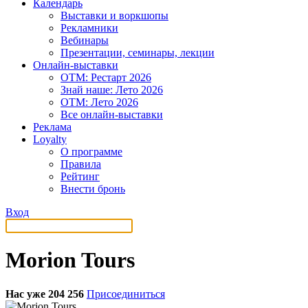
Календарь
Выставки и воркшопы
Рекламники
Вебинары
Презентации, семинары, лекции
Онлайн-выставки
OTM: Рестарт 2026
Знай наше: Лето 2026
OTM: Лето 2026
Все онлайн-выставки
Реклама
Loyalty
О программе
Правила
Рейтинг
Внести бронь
Вход
Morion Tours
Нас уже 204 256
Присоединиться