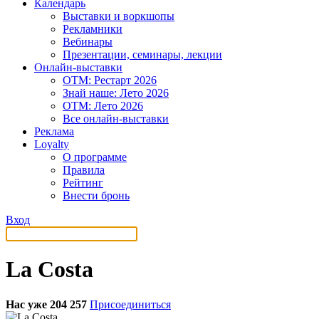
Календарь
Выставки и воркшопы
Рекламники
Вебинары
Презентации, семинары, лекции
Онлайн-выставки
OTM: Рестарт 2026
Знай наше: Лето 2026
OTM: Лето 2026
Все онлайн-выставки
Реклама
Loyalty
О программе
Правила
Рейтинг
Внести бронь
Вход
La Costa
Нас уже 204 257
Присоединиться