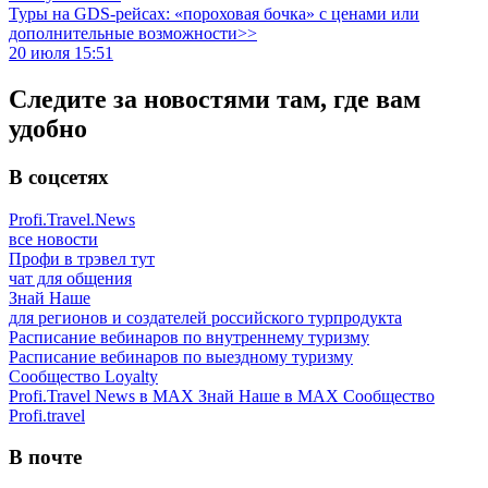
Туры на GDS-рейсах: «пороховая бочка» с ценами или
дополнительные возможности>>
20 июля 15:51
Следите за новостями там, где вам
удобно
В соцсетях
Profi.Travel.News
все новости
Профи в трэвел тут
чат для общения
Знай Наше
для регионов и создателей российского турпродукта
Расписание вебинаров по внутреннему туризму
Расписание вебинаров по выездному туризму
Сообщество Loyalty
Profi.Travel News в MAX
Знай Наше в MAX
Сообщество
Profi.travel
В почте