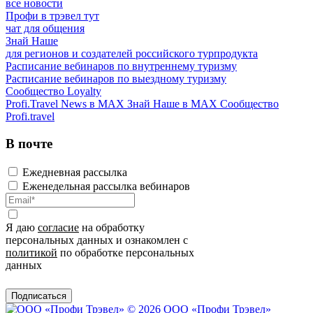
все новости
Профи в трэвел тут
чат для общения
Знай Наше
для регионов и создателей российского турпродукта
Расписание вебинаров по внутреннему туризму
Расписание вебинаров по выездному туризму
Сообщество Loyalty
Profi.Travel News в MAX
Знай Наше в MAX
Сообщество
Profi.travel
В почте
Ежедневная рассылка
Еженедельная рассылка вебинаров
Я даю
согласие
на обработку
персональных данных и ознакомлен с
политикой
по обработке персональных
данных
Подписаться
© 2026 ООО «Профи Трэвeл»