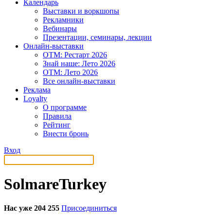
Календарь
Выставки и воркшопы
Рекламники
Вебинары
Презентации, семинары, лекции
Онлайн-выставки
OTM: Рестарт 2026
Знай наше: Лето 2026
OTM: Лето 2026
Все онлайн-выставки
Реклама
Loyalty
О программе
Правила
Рейтинг
Внести бронь
Вход
SolmareTurkey
Нас уже 204 255
Присоединиться