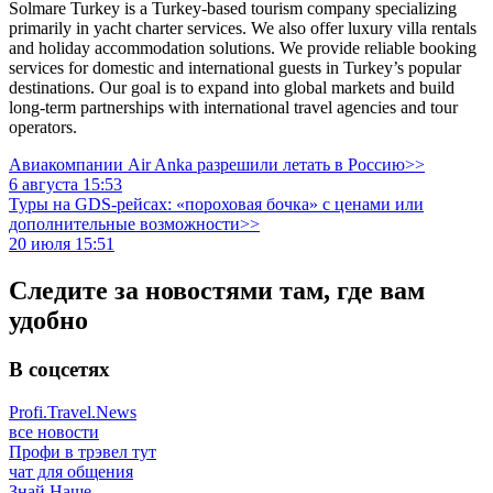
Solmare Turkey is a Turkey-based tourism company specializing
primarily in yacht charter services. We also offer luxury villa rentals
and holiday accommodation solutions. We provide reliable booking
services for domestic and international guests in Turkey’s popular
destinations. Our goal is to expand into global markets and build
long-term partnerships with international travel agencies and tour
operators.
Авиакомпании Air Anka разрешили летать в Россию>>
6 августа 15:53
Туры на GDS-рейсах: «пороховая бочка» с ценами или
дополнительные возможности>>
20 июля 15:51
Следите за новостями там, где вам
удобно
В соцсетях
Profi.Travel.News
все новости
Профи в трэвел тут
чат для общения
Знай Наше