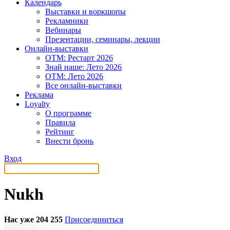
Календарь
Выставки и воркшопы
Рекламники
Вебинары
Презентации, семинары, лекции
Онлайн-выставки
OTM: Рестарт 2026
Знай наше: Лето 2026
OTM: Лето 2026
Все онлайн-выставки
Реклама
Loyalty
О программе
Правила
Рейтинг
Внести бронь
Вход
Nukh
Нас уже 204 255
Присоединиться