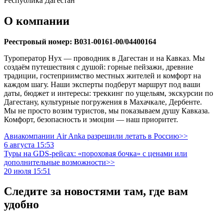
Республика Дагестан
О компании
Реестровый номер: В031-00161-00/04400164
Туроператор Нух — проводник в Дагестан и на Кавказ. Мы
создаём путешествия с душой: горные пейзажи, древние
традиции, гостеприимство местных жителей и комфорт на
каждом шагу. Наши эксперты подберут маршрут под ваши
даты, бюджет и интересы: треккинг по ущельям, экскурсии по
Дагестану, культурные погружения в Махачкале, Дербенте.
Мы не просто возим туристов, мы показываем душу Кавказа.
Комфорт, безопасность и эмоции — наш приоритет.
Авиакомпании Air Anka разрешили летать в Россию>>
6 августа 15:53
Туры на GDS-рейсах: «пороховая бочка» с ценами или
дополнительные возможности>>
20 июля 15:51
Следите за новостями там, где вам
удобно