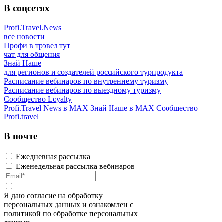
В соцсетях
Profi.Travel.News
все новости
Профи в трэвел тут
чат для общения
Знай Наше
для регионов и создателей российского турпродукта
Расписание вебинаров по внутреннему туризму
Расписание вебинаров по выездному туризму
Сообщество Loyalty
Profi.Travel News в MAX
Знай Наше в MAX
Сообщество
Profi.travel
В почте
Ежедневная рассылка
Еженедельная рассылка вебинаров
Я даю
согласие
на обработку
персональных данных и ознакомлен с
политикой
по обработке персональных