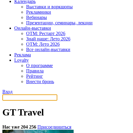
Календарь
Выставки и воркшопы
Рекламники
Вебинары
Презентации, семинары, лекции
Онлайн-выставки
OTM: Рестарт 2026
Знай наше: Лето 2026
OTM: Лето 2026
Все онлайн-выставки
Реклама
Loyalty
О программе
Правила
Рейтинг
Внести бронь
Вход
GT Travel
Нас уже 204 256
Присоединиться