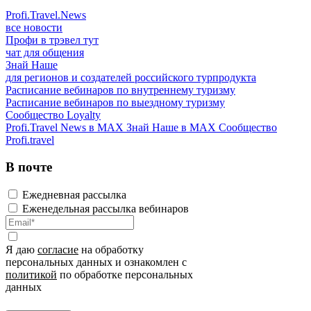
Profi.Travel.News
все новости
Профи в трэвел тут
чат для общения
Знай Наше
для регионов и создателей российского турпродукта
Расписание вебинаров по внутреннему туризму
Расписание вебинаров по выездному туризму
Сообщество Loyalty
Profi.Travel News в MAX
Знай Наше в MAX
Сообщество
Profi.travel
В почте
Ежедневная рассылка
Еженедельная рассылка вебинаров
Я даю
согласие
на обработку
персональных данных и ознакомлен с
политикой
по обработке персональных
данных