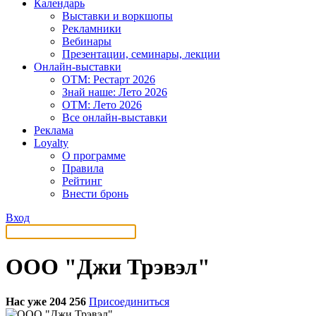
Календарь
Выставки и воркшопы
Рекламники
Вебинары
Презентации, семинары, лекции
Онлайн-выставки
OTM: Рестарт 2026
Знай наше: Лето 2026
OTM: Лето 2026
Все онлайн-выставки
Реклама
Loyalty
О программе
Правила
Рейтинг
Внести бронь
Вход
ООО "Джи Трэвэл"
Нас уже 204 256
Присоединиться