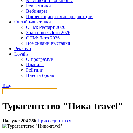
Выставки и воркшопы
Рекламники
Вебинары
Презентации, семинары, лекции
Онлайн-выставки
OTM: Рестарт 2026
Знай наше: Лето 2026
OTM: Лето 2026
Все онлайн-выставки
Реклама
Loyalty
О программе
Правила
Рейтинг
Внести бронь
Вход
Турагентство "Ника-travel"
Нас уже 204 256
Присоединиться