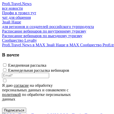
Profi.Travel.News
все новости
Профи в трэвел тут
чат для общения
Знай Наше
для регионов и создателей российского турпродукта
Расписание вебинаров по внутреннему туризму
Расписание вебинаров по выездному туризму
Сообщество Loyalty
Profi.Travel News в MAX
Знай Наше в MAX
Сообщество Profi.tr
В почте
Ежедневная рассылка
Еженедельная рассылка вебинаров
Я даю
согласие
на обработку
персональных данных и ознакомлен с
политикой
по обработке персональных
данных
Подписаться