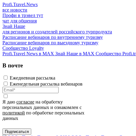
Profi.Travel.News
все новости
Профи в трэвел тут
чат для общения
Знай Наше
для регионов и создателей российского турпродукта
Расписание вебинаров по внутреннему туризму
Расписание вебинаров по выездному туризму
Сообщество Loyalty
Profi.Travel News в MAX
Знай Наше в MAX
Сообщество Profi.tr
В почте
Ежедневная рассылка
Еженедельная рассылка вебинаров
Я даю
согласие
на обработку
персональных данных и ознакомлен с
политикой
по обработке персональных
данных
Подписаться