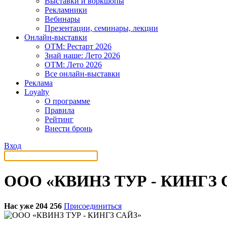
Выставки и воркшопы
Рекламники
Вебинары
Презентации, семинары, лекции
Онлайн-выставки
OTM: Рестарт 2026
Знай наше: Лето 2026
OTM: Лето 2026
Все онлайн-выставки
Реклама
Loyalty
О программе
Правила
Рейтинг
Внести бронь
Вход
ООО «КВИНЗ ТУР - КИНГЗ 
Нас уже 204 256
Присоединиться