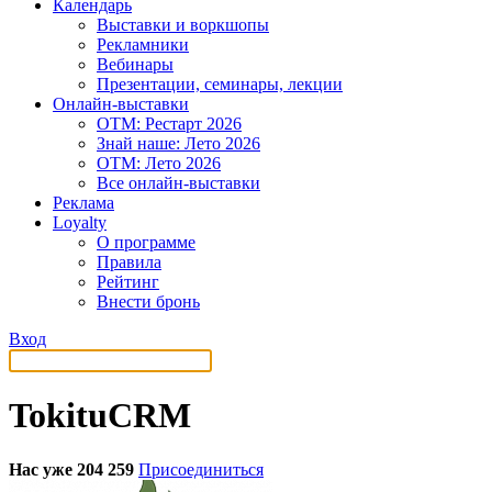
Календарь
Выставки и воркшопы
Рекламники
Вебинары
Презентации, семинары, лекции
Онлайн-выставки
OTM: Рестарт 2026
Знай наше: Лето 2026
OTM: Лето 2026
Все онлайн-выставки
Реклама
Loyalty
О программе
Правила
Рейтинг
Внести бронь
Вход
TokituCRM
Нас уже 204 259
Присоединиться