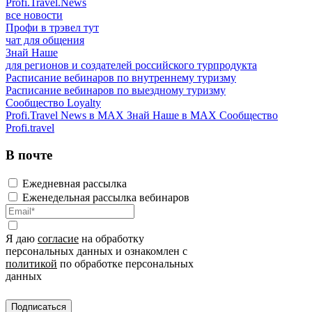
Profi.Travel.News
все новости
Профи в трэвел тут
чат для общения
Знай Наше
для регионов и создателей российского турпродукта
Расписание вебинаров по внутреннему туризму
Расписание вебинаров по выездному туризму
Сообщество Loyalty
Profi.Travel News в MAX
Знай Наше в MAX
Сообщество
Profi.travel
В почте
Ежедневная рассылка
Еженедельная рассылка вебинаров
Я даю
согласие
на обработку
персональных данных и ознакомлен с
политикой
по обработке персональных
данных
Подписаться