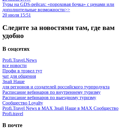
Туры на GDS-рейсах: «пороховая бочка» с ценами или
дополнительные возможности>>
20 июля 15:51
Следите за новостями там, где вам
удобно
В соцсетях
Profi.Travel.News
все новости
Профи в трэвел тут
чат для общения
Знай Наше
для регионов и создателей российского турпродукта
Расписание вебинаров по внутреннему туризму
Расписание вебинаров по выездному туризму
Сообщество Loyalty
Profi.Travel News в MAX
Знай Наше в MAX
Сообщество
Profi.travel
В почте