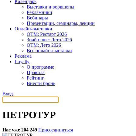
Календарь
Выставки и воркшопы
Рекламники
Вебинары
Презентации, семинары, лекции
Онлайн-выставки
OTM: Рестарт 2026
Знай наше: Лето 2026
OTM: Лето 2026
Все онлайн-выставки
Реклама
Loyalty
О программе
Правила
Рейтинг
Внести бронь
Вход
ПЕТРОТУР
Нас уже 204 249
Присоединиться