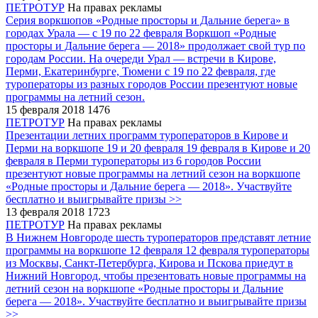
ПЕТРОТУР
На правах рекламы
Серия воркшопов «Родные просторы и Дальние берега» в
городах Урала ― с 19 по 22 февраля
Воркшоп «Родные
просторы и Дальние берега ― 2018» продолжает свой тур по
городам России. На очереди Урал ― встречи в Кирове,
Перми, Екатеринбурге, Тюмени с 19 по 22 февраля, где
туроператоры из разных городов России презентуют новые
программы на летний сезон.
15 февраля 2018
1476
ПЕТРОТУР
На правах рекламы
Презентации летних программ туроператоров в Кирове и
Перми на воркшопе 19 и 20 февраля
19 февраля в Кирове и 20
февраля в Перми туроператоры из 6 городов России
презентуют новые программы на летний сезон на воркшопе
«Родные просторы и Дальние берега ― 2018». Участвуйте
бесплатно и выигрывайте призы >>
13 февраля 2018
1723
ПЕТРОТУР
На правах рекламы
В Нижнем Новгороде шесть туроператоров представят летние
программы на воркшопе 12 февраля
12 февраля туроператоры
из Москвы, Санкт-Петербурга, Кирова и Пскова приедут в
Нижний Новгород, чтобы презентовать новые программы на
летний сезон на воркшопе «Родные просторы и Дальние
берега ― 2018». Участвуйте бесплатно и выигрывайте призы
>>