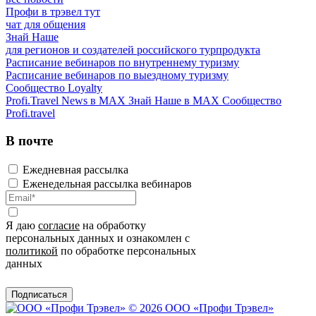
Профи в трэвел тут
чат для общения
Знай Наше
для регионов и создателей российского турпродукта
Расписание вебинаров по внутреннему туризму
Расписание вебинаров по выездному туризму
Сообщество Loyalty
Profi.Travel News в MAX
Знай Наше в MAX
Сообщество
Profi.travel
В почте
Ежедневная рассылка
Еженедельная рассылка вебинаров
Я даю
согласие
на обработку
персональных данных и ознакомлен с
политикой
по обработке персональных
данных
Подписаться
© 2026 ООО «Профи Трэвeл»