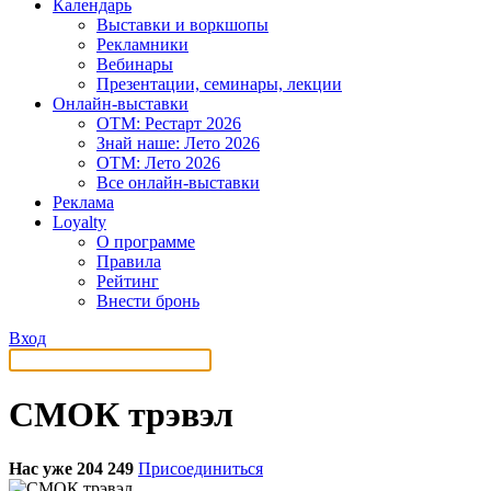
Календарь
Выставки и воркшопы
Рекламники
Вебинары
Презентации, семинары, лекции
Онлайн-выставки
OTM: Рестарт 2026
Знай наше: Лето 2026
OTM: Лето 2026
Все онлайн-выставки
Реклама
Loyalty
О программе
Правила
Рейтинг
Внести бронь
Вход
СМОК трэвэл
Нас уже 204 249
Присоединиться