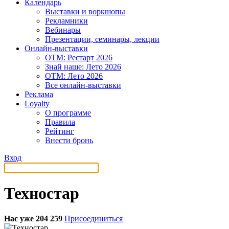
Календарь
Выставки и воркшопы
Рекламники
Вебинары
Презентации, семинары, лекции
Онлайн-выставки
OTM: Рестарт 2026
Знай наше: Лето 2026
OTM: Лето 2026
Все онлайн-выставки
Реклама
Loyalty
О программе
Правила
Рейтинг
Внести бронь
Вход
Техностар
Нас уже 204 259
Присоединиться