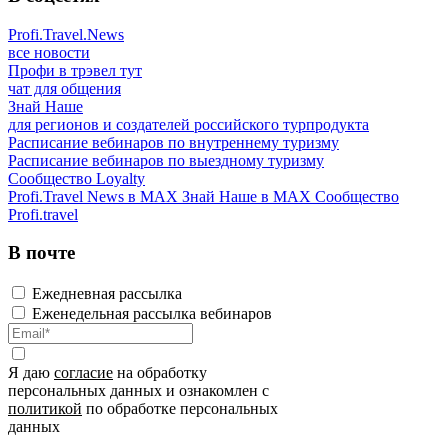
Profi.Travel.News
все новости
Профи в трэвел тут
чат для общения
Знай Наше
для регионов и создателей российского турпродукта
Расписание вебинаров по внутреннему туризму
Расписание вебинаров по выездному туризму
Сообщество Loyalty
Profi.Travel News в MAX
Знай Наше в MAX
Сообщество
Profi.travel
В почте
Ежедневная рассылка
Еженедельная рассылка вебинаров
Я даю
согласие
на обработку
персональных данных и ознакомлен с
политикой
по обработке персональных
данных