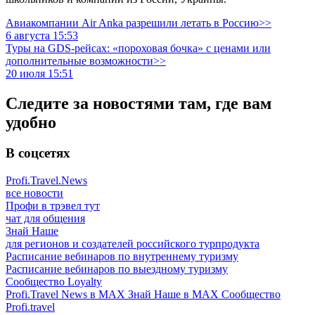
Авиакомпании Air Anka разрешили летать в Россию>>
6 августа 15:53
Туры на GDS-рейсах: «пороховая бочка» с ценами или
дополнительные возможности>>
20 июля 15:51
Следите за новостями там, где вам
удобно
В соцсетях
Profi.Travel.News
все новости
Профи в трэвел тут
чат для общения
Знай Наше
для регионов и создателей российского турпродукта
Расписание вебинаров по внутреннему туризму
Расписание вебинаров по выездному туризму
Сообщество Loyalty
Profi.Travel News в MAX
Знай Наше в MAX
Сообщество
Profi.travel