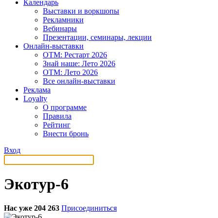
Календарь
Выставки и воркшопы
Рекламники
Вебинары
Презентации, семинары, лекции
Онлайн-выставки
OTM: Рестарт 2026
Знай наше: Лето 2026
OTM: Лето 2026
Все онлайн-выставки
Реклама
Loyalty
О программе
Правила
Рейтинг
Внести бронь
Вход
Экотур-6
Нас уже 204 263
Присоединиться