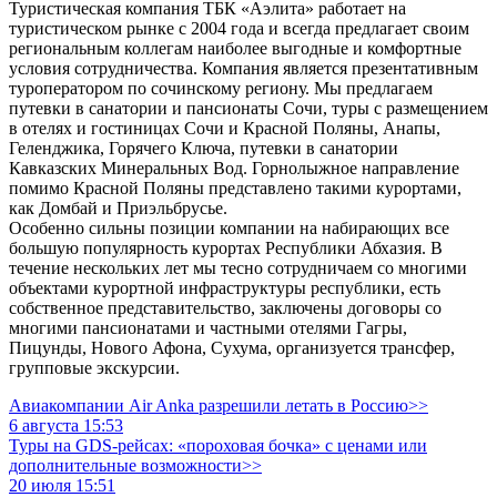
Туристическая компания ТБК «Аэлита» работает на
туристическом рынке с 2004 года и всегда предлагает своим
региональным коллегам наиболее выгодные и комфортные
условия сотрудничества. Компания является презентативным
туроператором по сочинскому региону. Мы предлагаем
путевки в санатории и пансионаты Сочи, туры с размещением
в отелях и гостиницах Сочи и Красной Поляны, Анапы,
Геленджика, Горячего Ключа, путевки в санатории
Кавказских Минеральных Вод. Горнолыжное направление
помимо Красной Поляны представлено такими курортами,
как Домбай и Приэльбрусье.
Особенно сильны позиции компании на набирающих все
большую популярность курортах Республики Абхазия. В
течение нескольких лет мы тесно сотрудничаем со многими
объектами курортной инфраструктуры республики, есть
собственное представительство, заключены договоры со
многими пансионатами и частными отелями Гагры,
Пицунды, Нового Афона, Сухума, организуется трансфер,
групповые экскурсии.
Авиакомпании Air Anka разрешили летать в Россию>>
6 августа 15:53
Туры на GDS-рейсах: «пороховая бочка» с ценами или
дополнительные возможности>>
20 июля 15:51