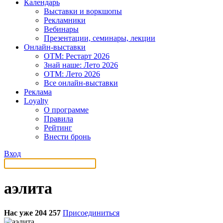
Календарь
Выставки и воркшопы
Рекламники
Вебинары
Презентации, семинары, лекции
Онлайн-выставки
OTM: Рестарт 2026
Знай наше: Лето 2026
OTM: Лето 2026
Все онлайн-выставки
Реклама
Loyalty
О программе
Правила
Рейтинг
Внести бронь
Вход
аэлита
Нас уже 204 257
Присоединиться