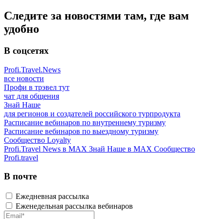
Следите за новостями там, где вам
удобно
В соцсетях
Profi.Travel.News
все новости
Профи в трэвел тут
чат для общения
Знай Наше
для регионов и создателей российского турпродукта
Расписание вебинаров по внутреннему туризму
Расписание вебинаров по выездному туризму
Сообщество Loyalty
Profi.Travel News в MAX
Знай Наше в MAX
Сообщество
Profi.travel
В почте
Ежедневная рассылка
Еженедельная рассылка вебинаров