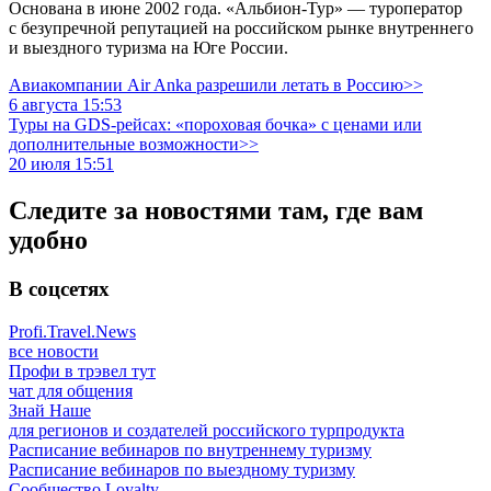
Основана в июне 2002 года. «Альбион-Тур» — туроператор
с безупречной репутацией на российском рынке внутреннего
и выездного туризма на Юге России.
Авиакомпании Air Anka разрешили летать в Россию>>
6 августа 15:53
Туры на GDS-рейсах: «пороховая бочка» с ценами или
дополнительные возможности>>
20 июля 15:51
Следите за новостями там, где вам
удобно
В соцсетях
Profi.Travel.News
все новости
Профи в трэвел тут
чат для общения
Знай Наше
для регионов и создателей российского турпродукта
Расписание вебинаров по внутреннему туризму
Расписание вебинаров по выездному туризму
Сообщество Loyalty