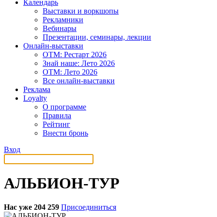
Календарь
Выставки и воркшопы
Рекламники
Вебинары
Презентации, семинары, лекции
Онлайн-выставки
OTM: Рестарт 2026
Знай наше: Лето 2026
OTM: Лето 2026
Все онлайн-выставки
Реклама
Loyalty
О программе
Правила
Рейтинг
Внести бронь
Вход
АЛЬБИОН-ТУР
Нас уже 204 259
Присоединиться