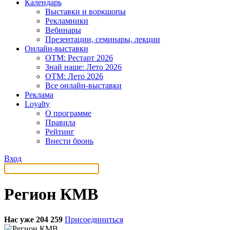
Календарь
Выставки и воркшопы
Рекламники
Вебинары
Презентации, семинары, лекции
Онлайн-выставки
OTM: Рестарт 2026
Знай наше: Лето 2026
OTM: Лето 2026
Все онлайн-выставки
Реклама
Loyalty
О программе
Правила
Рейтинг
Внести бронь
Вход
Регион КМВ
Нас уже 204 259
Присоединиться