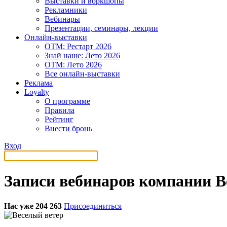
Выставки и воркшопы
Рекламники
Вебинары
Презентации, семинары, лекции
Онлайн-выставки
OTM: Рестарт 2026
Знай наше: Лето 2026
OTM: Лето 2026
Все онлайн-выставки
Реклама
Loyalty
О программе
Правила
Рейтинг
Внести бронь
Вход
Записи вебинаров компании В
Нас уже 204 263
Присоединиться