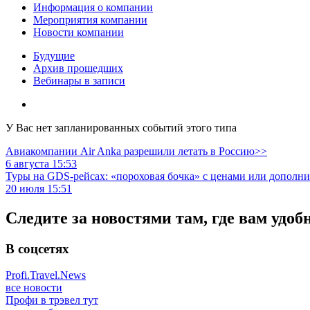
Информация о компании
Мероприятия компании
Новости компании
Будущие
Архив прошедших
Вебинары в записи
У Вас нет запланированных событий этого типа
Авиакомпании Air Anka разрешили летать в Россию>>
6 августа 15:53
Туры на GDS-рейсах: «пороховая бочка» с ценами или дополн
20 июля 15:51
Следите за новостями там, где вам удоб
В соцсетях
Profi.Travel.News
все новости
Профи в трэвел тут