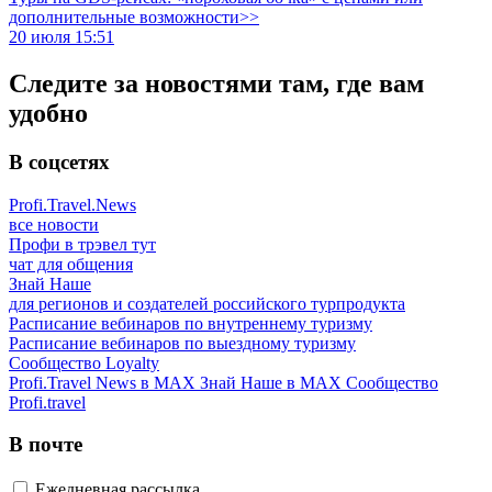
дополнительные возможности>>
20 июля 15:51
Следите за новостями там, где вам
удобно
В соцсетях
Profi.Travel.News
все новости
Профи в трэвел тут
чат для общения
Знай Наше
для регионов и создателей российского турпродукта
Расписание вебинаров по внутреннему туризму
Расписание вебинаров по выездному туризму
Сообщество Loyalty
Profi.Travel News в MAX
Знай Наше в MAX
Сообщество
Profi.travel
В почте
Ежедневная рассылка