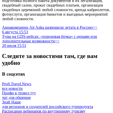
подготовка полного пакета документов и их легализация,
свадебный салон, прокат свадебных платьев, организация
свадебных церемоний любой сложности, аренда кабриолетов,
фотоуслуги, организация банкетов и выездных мероприятий
любой сложности.
Авиакомпании Air Anka разрешили летать в Россию>>
6 августа 15:53
Туры на GDS-рейсах: «пороховая бочка» с ценами или
дополнительные возможности>>
20 июля 15:51
Следите за новостями там, где вам
удобно
В соцсетях
Profi.Travel.News
все новости
Профи в трэвел тут
чат для общения
Знай Наше
для регионов и создателей российского турпродукта
Расписание вебинаров по внутреннему туризму