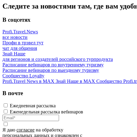
Следите за новостями там, где вам удоб
В соцсетях
Profi.Travel.News
все новости
Профи в трэвел тут
чат для общения
Знай Наше
для регионов и создателей российского турпродукта
Расписание вебинаров по внутреннему туризму
Расписание вебинаров по выездному туризму
Сообщество Loyalty
Profi.Travel News в MAX
Знай Наше в MAX
Сообщество Profi.tr
В почте
Ежедневная рассылка
Еженедельная рассылка вебинаров
Я даю
согласие
на обработку
персональных данных и ознакомлен с