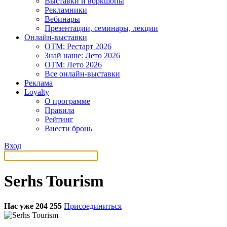
Выставки и воркшопы
Рекламники
Вебинары
Презентации, семинары, лекции
Онлайн-выставки
OTM: Рестарт 2026
Знай наше: Лето 2026
OTM: Лето 2026
Все онлайн-выставки
Реклама
Loyalty
О программе
Правила
Рейтинг
Внести бронь
Вход
Serhs Tourism
Нас уже 204 255
Присоединиться