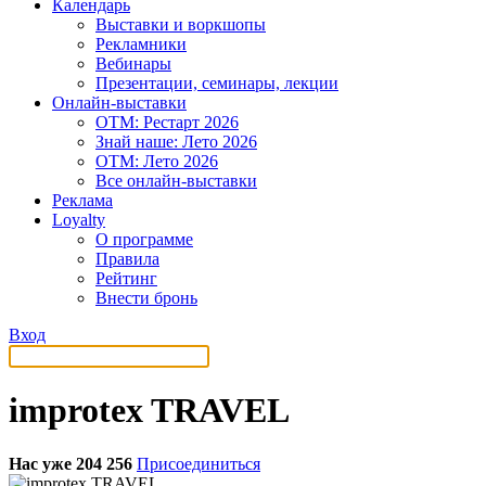
Календарь
Выставки и воркшопы
Рекламники
Вебинары
Презентации, семинары, лекции
Онлайн-выставки
OTM: Рестарт 2026
Знай наше: Лето 2026
OTM: Лето 2026
Все онлайн-выставки
Реклама
Loyalty
О программе
Правила
Рейтинг
Внести бронь
Вход
improtex TRAVEL
Нас уже 204 256
Присоединиться