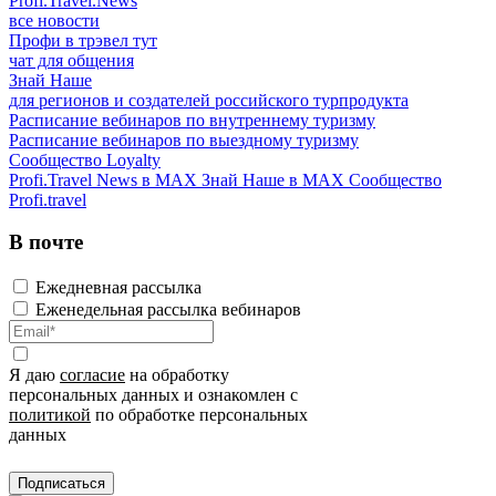
Profi.Travel.News
все новости
Профи в трэвел тут
чат для общения
Знай Наше
для регионов и создателей российского турпродукта
Расписание вебинаров по внутреннему туризму
Расписание вебинаров по выездному туризму
Сообщество Loyalty
Profi.Travel News в MAX
Знай Наше в MAX
Сообщество
Profi.travel
В почте
Ежедневная рассылка
Еженедельная рассылка вебинаров
Я даю
согласие
на обработку
персональных данных и ознакомлен с
политикой
по обработке персональных
данных
Подписаться