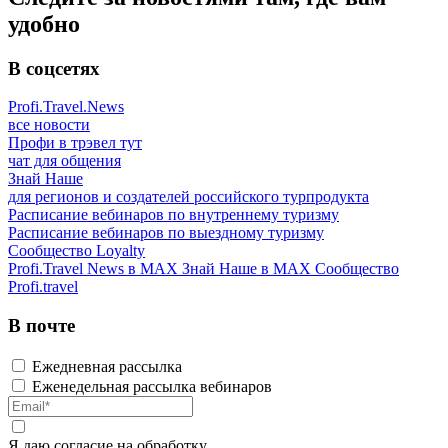
удобно
В соцсетях
Profi.Travel.News
все новости
Профи в трэвел тут
чат для общения
Знай Наше
для регионов и создателей российского турпродукта
Расписание вебинаров по внутреннему туризму
Расписание вебинаров по выездному туризму
Сообщество Loyalty
Profi.Travel News в MAX
Знай Наше в MAX
Сообщество
Profi.travel
В почте
Ежедневная рассылка
Еженедельная рассылка вебинаров
Я даю
согласие
на обработку