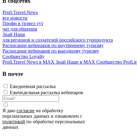
В соцсетях
Profi.Travel.News
все новости
Профи в трэвел тут
чат для общения
Знай Наше
для регионов и создателей российского турпродукта
Расписание вебинаров по внутреннему туризму
Расписание вебинаров по выездному туризму
Сообщество Loyalty
Profi.Travel News в MAX
Знай Наше в MAX
Сообщество Profi.tr
В почте
Ежедневная рассылка
Еженедельная рассылка вебинаров
Я даю
согласие
на обработку
персональных данных и ознакомлен с
политикой
по обработке персональных
данных