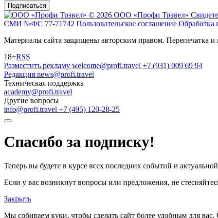
Подписаться
© 2026 ООО «Профи Трэвeл»
Свидете
СМИ №ФС 77-71742
Пользовательское соглашение
Обработка 
Материалы сайта защищены авторским правом. Перепечатка и 
18+
RSS
Разместить рекламу
welcome@profi.travel
+7 (931) 009 69 94
Редакция
news@profi.travel
Техническая поддержка
academy@profi.travel
Другие вопросы
info@profi.travel
+7 (495) 120-28-25
Спасибо за подписку!
Теперь вы будете в курсе всех последних событий и актуально
Если у вас возникнут вопросы или предложения, не стесняйтесь
Закрыть
Мы собираем куки, чтобы сделать сайт более удобным для вас. 