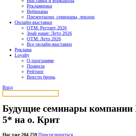
Выставки и воркшопы
Рекламники
Вебинары
Презентации, семинары, лекции
Онлайн-выставки
OTM: Рестарт 2026
Знай наше: Лето 2026
OTM: Лето 2026
Все онлайн-выставки
Реклама
Loyalty
О программе
Правила
Рейтинг
Внести бронь
Вход
Будущие семинары компании 
5* на о. Крит
Нас уже 204 259
Присоединиться