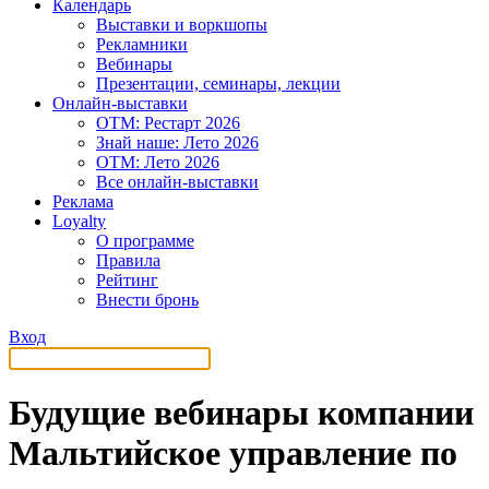
Календарь
Выставки и воркшопы
Рекламники
Вебинары
Презентации, семинары, лекции
Онлайн-выставки
OTM: Рестарт 2026
Знай наше: Лето 2026
OTM: Лето 2026
Все онлайн-выставки
Реклама
Loyalty
О программе
Правила
Рейтинг
Внести бронь
Вход
Будущие вебинары компании
Мальтийское управление по