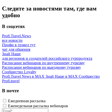
Следите за новостями там, где вам
удобно
В соцсетях
Profi.Travel.News
все новости
Профи в трэвел тут
чат для общения
Знай Наше
для регионов и создателей российского турпродукта
Расписание вебинаров по внутреннему туризму
Расписание вебинаров по выездному туризму
Сообщество Loyalty
Profi.Travel News в MAX
Знай Наше в MAX
Сообщество
Profi.travel
В почте
Ежедневная рассылка
Еженедельная рассылка вебинаров