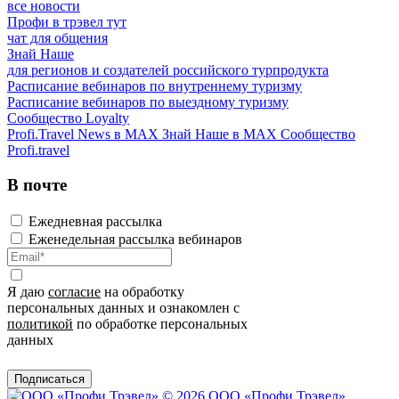
все новости
Профи в трэвел тут
чат для общения
Знай Наше
для регионов и создателей российского турпродукта
Расписание вебинаров по внутреннему туризму
Расписание вебинаров по выездному туризму
Сообщество Loyalty
Profi.Travel News в MAX
Знай Наше в MAX
Сообщество
Profi.travel
В почте
Ежедневная рассылка
Еженедельная рассылка вебинаров
Я даю
согласие
на обработку
персональных данных и ознакомлен с
политикой
по обработке персональных
данных
Подписаться
© 2026 ООО «Профи Трэвeл»