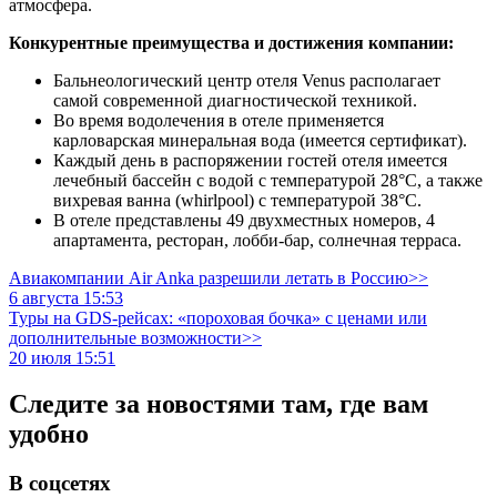
атмосфера.
Конкурентные преимущества и достижения компании:
Бальнеологический центр отеля Venus располагает
самой современной диагностической техникой.
Во время водолечения в отеле применяется
карловарская минеральная вода (имеется сертификат).
Каждый день в распоряжении гостей отеля имеется
лечебный бассейн с водой с температурой 28°C, а также
вихревая ванна (whirlpool) с температурой 38°C.
В отеле представлены 49 двухместных номеров, 4
апартамента, ресторан, лобби-бар, солнечная терраса.
Авиакомпании Air Anka разрешили летать в Россию>>
6 августа 15:53
Туры на GDS-рейсах: «пороховая бочка» с ценами или
дополнительные возможности>>
20 июля 15:51
Следите за новостями там, где вам
удобно
В соцсетях