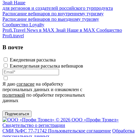
Знай Наше
для регионов и создателей российского турпродукта
Расписание вебинаров по внутреннему туризму
Расписание вебинаров по выездному туризму
Сообщество Loyalty
Profi.Travel News в MAX
Знай Наше в MAX
Сообщество
Profi.travel
В почте
Ежедневная рассылка
Еженедельная рассылка вебинаров
Я даю
согласие
на обработку
персональных данных и ознакомлен с
политикой
по обработке персональных
данных
Подписаться
© 2026 ООО «Профи Трэвeл»
Свидетельство о регистрации
СМИ №ФС 77-71742
Пользовательское соглашение
Обработка
персональных данных