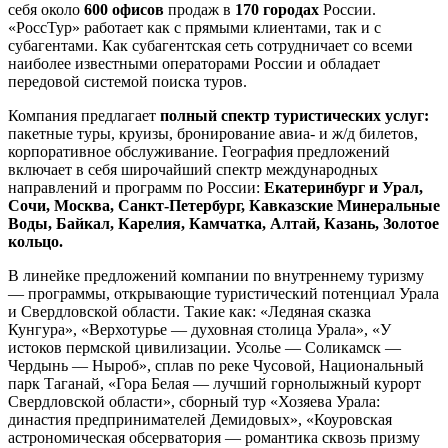
себя около
600 офисов
продаж в
170 городах
России.
«РоссТур» работает как с прямыми клиентами, так и с
субагентами. Как субагентская сеть сотрудничает со всеми
наиболее известными операторами России и обладает
передовой системой поиска туров.
Компания предлагает
полный спектр туристических услуг:
пакетные туры, круизы, бронирование авиа- и ж/д билетов,
корпоративное обслуживание. География предложений
включает в себя широчайший спектр международных
направлений и программ по России:
Екатеринбург и Урал,
Сочи, Москва, Санкт-Петербург, Кавказские Минеральные
Воды, Байкал, Карелия, Камчатка, Алтай, Казань, Золотое
кольцо.
В линейке предложений компании по внутреннему туризму
— программы, открывающие туристический потенциал Урала
и Свердловской области. Такие как: «Ледяная сказка
Кунгура», «Верхотурье — духовная столица Урала», «У
истоков пермской цивилизации. Усолье — Соликамск —
Чердынь — Ныроб», сплав по реке Чусовой, Национальный
парк Таганай, «Гора Белая — лучший горнолыжный курорт
Свердловской области», сборный тур «Хозяева Урала:
династия предпринимателей Демидовых», «Коуровская
астрономическая обсерватория — романтика сквозь призму