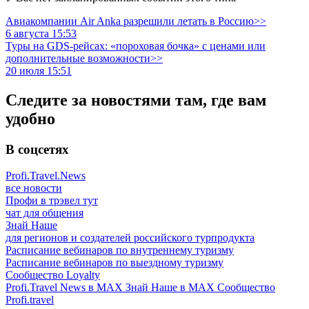
Авиакомпании Air Anka разрешили летать в Россию>>
6 августа 15:53
Туры на GDS-рейсах: «пороховая бочка» с ценами или
дополнительные возможности>>
20 июля 15:51
Следите за новостями там, где вам
удобно
В соцсетях
Profi.Travel.News
все новости
Профи в трэвел тут
чат для общения
Знай Наше
для регионов и создателей российского турпродукта
Расписание вебинаров по внутреннему туризму
Расписание вебинаров по выездному туризму
Сообщество Loyalty
Profi.Travel News в MAX
Знай Наше в MAX
Сообщество
Profi.travel