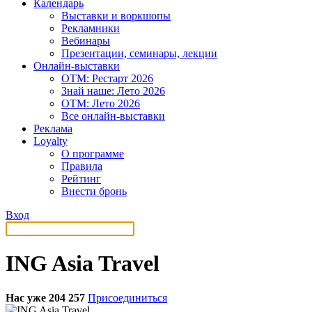
Календарь
Выставки и воркшопы
Рекламники
Вебинары
Презентации, семинары, лекции
Онлайн-выставки
OTM: Рестарт 2026
Знай наше: Лето 2026
OTM: Лето 2026
Все онлайн-выставки
Реклама
Loyalty
О программе
Правила
Рейтинг
Внести бронь
Вход
ING Asia Travel
Нас уже 204 257
Присоединиться