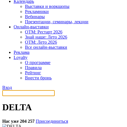
Календарь
Выставки и воркшопы
Рекламники
Вебинары
Презентации, семинары, лекции
Онлайн-выставки
OTM: Рестарт 2026
Знай наше: Лето 2026
OTM: Лето 2026
Все онлайн-выставки
Реклама
Loyalty
О программе
Правила
Рейтинг
Внести бронь
Вход
DELTA
Нас уже 204 257
Присоединиться