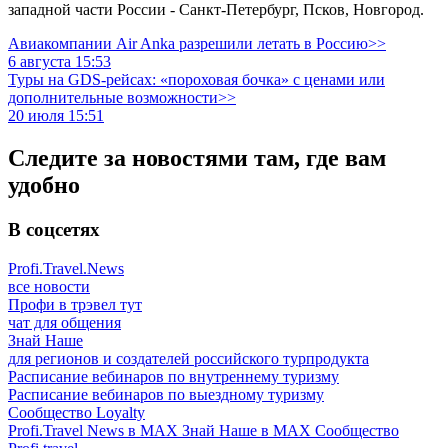
западной части России - Санкт-Петербург, Псков, Новгород.
Авиакомпании Air Anka разрешили летать в Россию>>
6 августа 15:53
Туры на GDS-рейсах: «пороховая бочка» с ценами или
дополнительные возможности>>
20 июля 15:51
Следите за новостями там, где вам
удобно
В соцсетях
Profi.Travel.News
все новости
Профи в трэвел тут
чат для общения
Знай Наше
для регионов и создателей российского турпродукта
Расписание вебинаров по внутреннему туризму
Расписание вебинаров по выездному туризму
Сообщество Loyalty
Profi.Travel News в MAX
Знай Наше в MAX
Сообщество