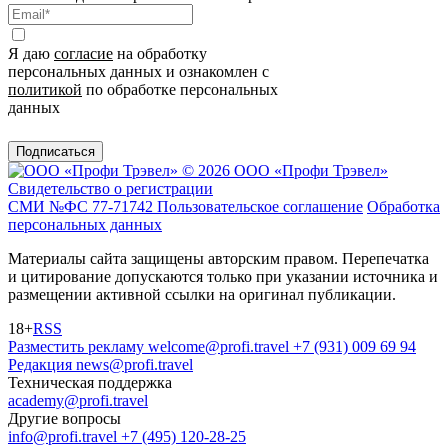
Я даю
согласие
на обработку
персональных данных и ознакомлен с
политикой
по обработке персональных
данных
Подписаться
© 2026 ООО «Профи Трэвeл»
Свидетельство о регистрации
СМИ №ФС 77-71742
Пользовательское соглашение
Обработка
персональных данных
Материалы сайта защищены авторским правом. Перепечатка
и цитирование допускаются только при указании источника и
размещении активной ссылки на оригинал публикации.
18+
RSS
Разместить рекламу
welcome@profi.travel
+7 (931) 009 69 94
Редакция
news@profi.travel
Техническая поддержка
academy@profi.travel
Другие вопросы
info@profi.travel
+7 (495) 120-28-25