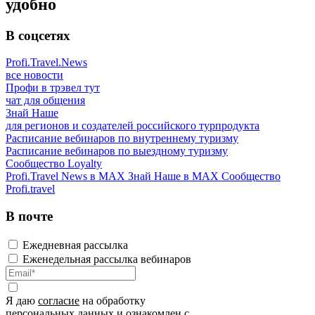
удобно
В соцсетях
Profi.Travel.News
все новости
Профи в трэвел тут
чат для общения
Знай Наше
для регионов и создателей российского турпродукта
Расписание вебинаров по внутреннему туризму
Расписание вебинаров по выездному туризму
Сообщество Loyalty
Profi.Travel News в MAX
Знай Наше в MAX
Сообщество
Profi.travel
В почте
Ежедневная рассылка
Еженедельная рассылка вебинаров
Я даю
согласие
на обработку
персональных данных и ознакомлен с