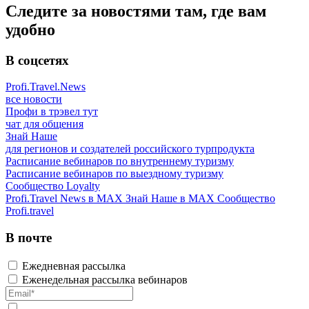
Следите за новостями там, где вам
удобно
В соцсетях
Profi.Travel.News
все новости
Профи в трэвел тут
чат для общения
Знай Наше
для регионов и создателей российского турпродукта
Расписание вебинаров по внутреннему туризму
Расписание вебинаров по выездному туризму
Сообщество Loyalty
Profi.Travel News в MAX
Знай Наше в MAX
Сообщество
Profi.travel
В почте
Ежедневная рассылка
Еженедельная рассылка вебинаров