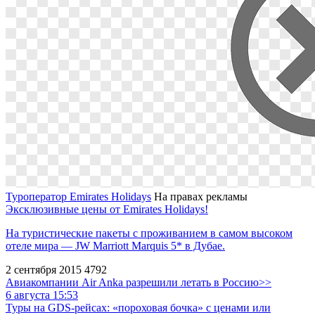
Туроператор Emirates Holidays
На правах рекламы
Эксклюзивные цены от Emirates Holidays!
На туристические пакеты с проживанием в самом высоком
отеле мира — JW Marriott Marquis 5* в Дубае.
2 сентября 2015
4792
Авиакомпании Air Anka разрешили летать в Россию>>
6 августа 15:53
Туры на GDS-рейсах: «пороховая бочка» с ценами или