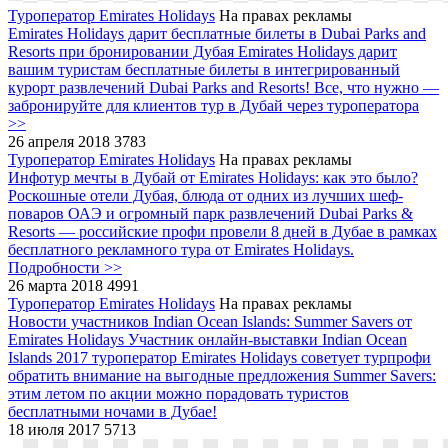
Туроператор Emirates Holidays
На правах рекламы
Emirates Holidays дарит бесплатные билеты в Dubai Parks and
Resorts при бронировании Дубая
Emirates Holidays дарит
вашим туристам бесплатные билеты в интегрированный
курорт развлечений Dubai Parks and Resorts! Все, что нужно ―
забронируйте для клиентов тур в Дубай через туроператора
>>
26 апреля 2018
3783
Туроператор Emirates Holidays
На правах рекламы
Инфотур мечты в Дубай от Emirates Holidays: как это было?
Роскошные отели Дубая, блюда от одних из лучших шеф-
поваров ОАЭ и огромный парк развлечений Dubai Parks &
Resorts ― российские профи провели 8 дней в Дубае в рамках
бесплатного рекламного тура от Emirates Holidays.
Подробности >>
26 марта 2018
4991
Туроператор Emirates Holidays
На правах рекламы
Новости участников Indian Ocean Islands: Summer Savers от
Emirates Holidays
Участник онлайн-выставки Indian Ocean
Islands 2017 туроператор Emirates Holidays советует турпрофи
обратить внимание на выгодные предложения Summer Savers:
этим летом по акции можно порадовать туристов
бесплатными ночами в Дубае!
18 июля 2017
5713