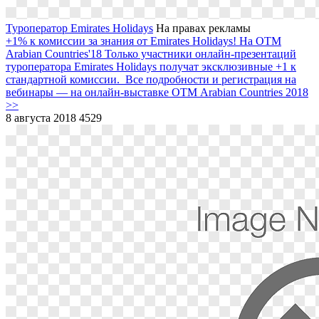
Туроператор Emirates Holidays
На правах рекламы
+1% к комиссии за знания от Emirates Holidays! На ОТМ
Arabian Countries'18
Только участники онлайн-презентаций
туроператора Emirates Holidays получат эксклюзивные +1 к
стандартной комиссии. Все подробности и регистрация на
вебинары ― на онлайн-выставке ОТМ Arabian Countries 2018
>>
8 августа 2018
4529